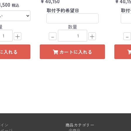
￥40,150
￥40,1
,500
税込
取付予約希望日
取付
量
数量
＋
－
＋
－
に入れる
カートに入れる
イン
商品カテゴリー
ページ
- 全商品