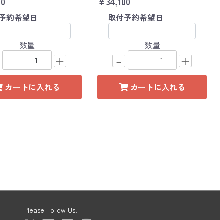
50
￥34,100
予約希望日
取付予約希望日
数量
数量
＋
－
＋
カートに入れる
カートに入れる
Please Follow Us.