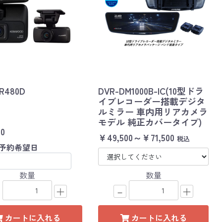
R480D
DVR-DM1000B-IC(10型ドラ
イブレコーダー搭載デジタ
ルミラー 車内用リアカメラ
モデル 純正カバータイプ)
00
￥49,500～￥71,500
税込
予約希望日
数量
数量
＋
－
＋
カートに入れる
カートに入れる