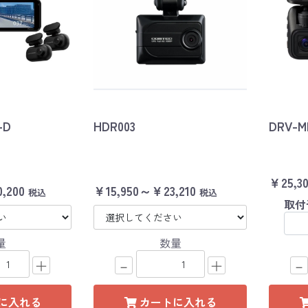
-D
HDR003
DRV-M
￥25,3
,200
￥15,950～￥23,210
税込
税込
取付
量
数量
＋
－
＋
－
に入れる
カートに入れる