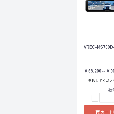
VREC-MS700D
￥68,200～￥90
数
－
カート