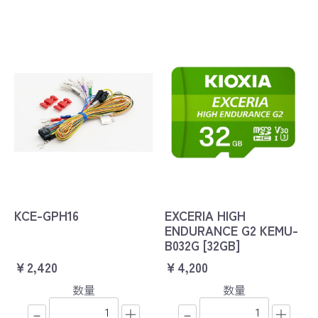
KCE-GPH16
EXCERIA HIGH
ENDURANCE G2 KEMU-
B032G [32GB]
￥2,420
￥4,200
数量
数量
－
＋
－
＋