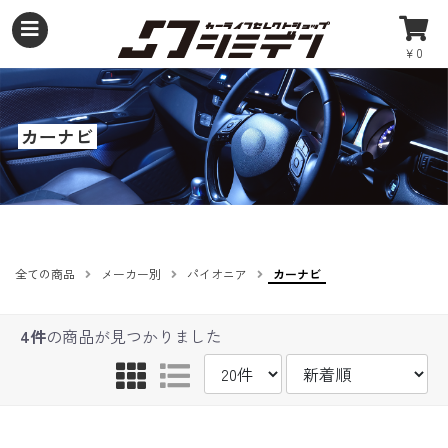
￥0
カーナビ
全ての商品
メーカー別
パイオニア
カーナビ
4件
の商品が見つかりました