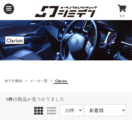
￥0
Clarion
全ての商品
メーカー別
Clarion
1件
の商品が見つかりました